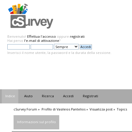
Benvenuto!
Effettua l'accesso
oppure
registrati
.
Hai perso
l'e-mail di attivazione
?
Inserisci il nome utente, la password e la durata della sessione.
Indice
Aiuto
Ricerca
Accedi
Registrati
cSurvey Forum
»
Profilo di Vasileios Pantelios
»
Visualizza post
»
Topics
Informazioni sul profilo