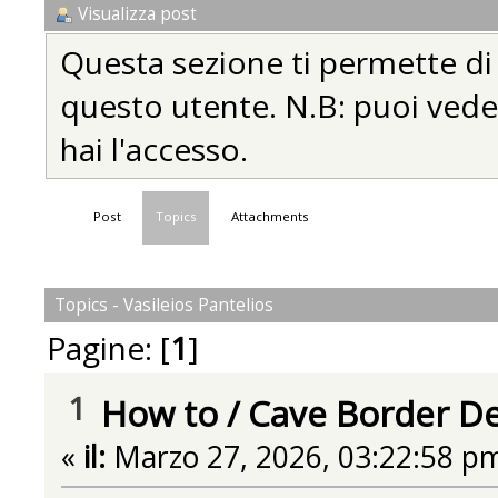
Visualizza post
Questa sezione ti permette di vi
questo utente. N.B: puoi vedere
hai l'accesso.
Post
Topics
Attachments
Topics - Vasileios Pantelios
Pagine: [
1
]
1
How to
/
Cave Border De
«
il:
Marzo 27, 2026, 03:22:58 p