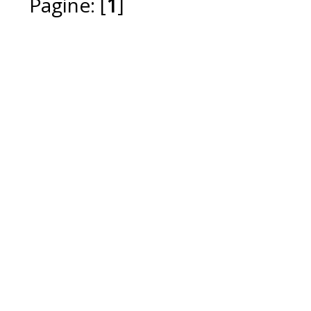
Pagine: [
1
]