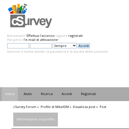
Benvenuto!
Effettua l'accesso
oppure
registrati
.
Hai perso
l'e-mail di attivazione
?
Inserisci il nome utente, la password e la durata della sessione.
Indice
Aiuto
Ricerca
Accedi
Registrati
cSurvey Forum
»
Profilo di MikelDM
»
Visualizza post
»
Post
Informazioni sul profilo