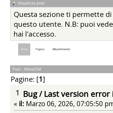
Visualizza post
Questa sezione ti permette di vi
questo utente. N.B: puoi vedere
hai l'accesso.
Post
Topics
Attachments
Post - MikelDM
Pagine: [
1
]
1
Bug
/
Last version error
«
il:
Marzo 06, 2026, 07:05:50 p