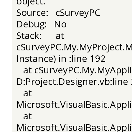
object.
Source: cSurveyPC
Debug: No
Stack: at
cSurveyPC.My.MyProject.M
Instance) in :line 192
at cSurveyPC.My.MyAppli
D:Project.Designer.vb:line
at
Microsoft.VisualBasic.App
at
Microsoft.VisualBasic.App