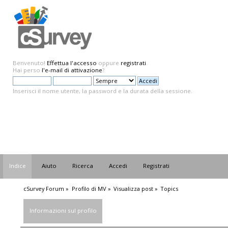
Benvenuto!
Effettua l'accesso
oppure
registrati
.
Hai perso
l'e-mail di attivazione
?
Inserisci il nome utente, la password e la durata della sessione.
Indice
Aiuto
Ricerca
Accedi
Registrati
cSurvey Forum
»
Profilo di MV
»
Visualizza post
»
Topics
Informazioni sul profilo