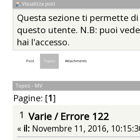
Visualizza post
Questa sezione ti permette di vi
questo utente. N.B: puoi vedere
hai l'accesso.
Post
Topics
Attachments
Topics - MV
Pagine: [
1
]
1
Varie
/
Errore 122
«
il:
Novembre 11, 2016, 10:15:3