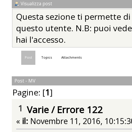
Visualizza post
Questa sezione ti permette di vi
questo utente. N.B: puoi vedere
hai l'accesso.
Post
Topics
Attachments
Post - MV
Pagine: [
1
]
1
Varie
/
Errore 122
«
il:
Novembre 11, 2016, 10:15:3