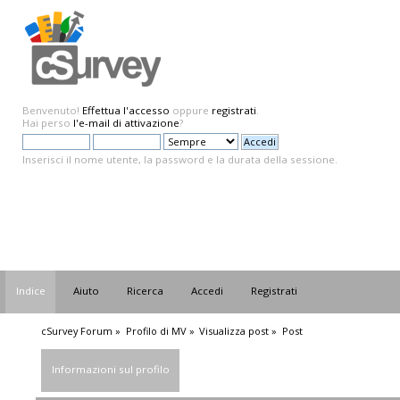
Benvenuto!
Effettua l'accesso
oppure
registrati
.
Hai perso
l'e-mail di attivazione
?
Inserisci il nome utente, la password e la durata della sessione.
Indice
Aiuto
Ricerca
Accedi
Registrati
cSurvey Forum
»
Profilo di MV
»
Visualizza post
»
Post
Informazioni sul profilo