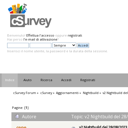
Benvenuto!
Effettua l'accesso
oppure
registrati
.
Hai perso
l'e-mail di attivazione
?
Inserisci il nome utente, la password e la durata della sessione.
Indice
Aiuto
Ricerca
Accedi
Registrati
cSurvey Forum
»
cSurvey
»
Aggiornamenti
»
Nightbuild
»
v2 Nightbuild de
Pagine: [
1
]
Autore
Topic: v2 Nightbuild del 28
v2 Nightbuild del 28/08/2023
cepe