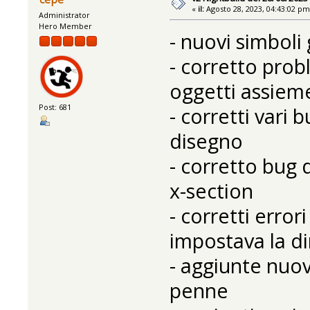
«
il:
Agosto 28, 2023, 04:43:02 pm
Administrator
Hero Member
- nuovi simboli 
- corretto pro
oggetti assiem
Post: 681
- corretti vari 
disegno
- corretto bug 
x-section
- corretti error
impostava la d
- aggiunte nuov
penne