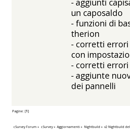
- aggiunti capis
un caposaldo
- funzioni di b
therion
- corretti erro
con impostazion
- corretti error
- aggiunte nuov
dei pannelli
Pagine: [
1
]
cSurvey Forum
»
cSurvey
»
Aggiornamenti
»
Nightbuild
»
v2 Nightbuild de