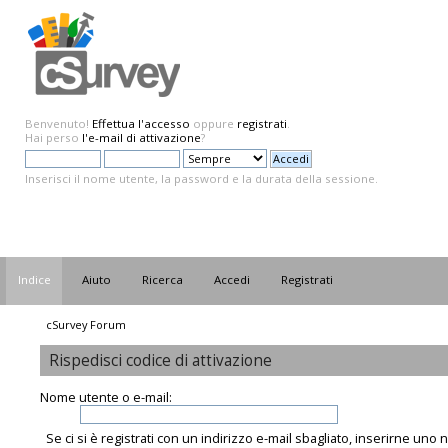
Benvenuto!
Effettua l'accesso
oppure
registrati
.
Hai perso
l'e-mail di attivazione
?
Inserisci il nome utente, la password e la durata della sessione.
Indice
Aiuto
Ricerca
Accedi
Registrati
cSurvey Forum
Rispedisci codice di attivazione
Nome utente o e-mail:
Se ci si è registrati con un indirizzo e-mail sbagliato, inserirne uno