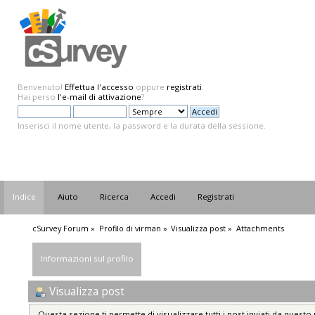
Benvenuto!
Effettua l'accesso
oppure
registrati
.
Hai perso
l'e-mail di attivazione
?
Inserisci il nome utente, la password e la durata della sessione.
Indice
Aiuto
Ricerca
Accedi
Registrati
cSurvey Forum
»
Profilo di virman
»
Visualizza post
»
Attachments
Informazioni sul profilo
Visualizza post
Questa sezione ti permette di visualizzare tutti i post inviati da questo 