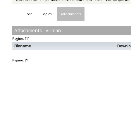
Post
Topics
Attachments
Attachments - virman
Pagine: [
1
]
Filename
Downlo
Pagine: [
1
]