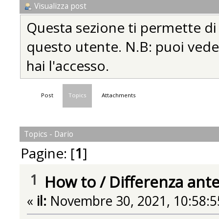
Visualizza post
Questa sezione ti permette di vi
questo utente. N.B: puoi vedere
hai l'accesso.
Post
Topics
Attachments
Topics - Dario
Pagine: [
1
]
1
How to
/
Differenza ant
«
il:
Novembre 30, 2021, 10:58:5