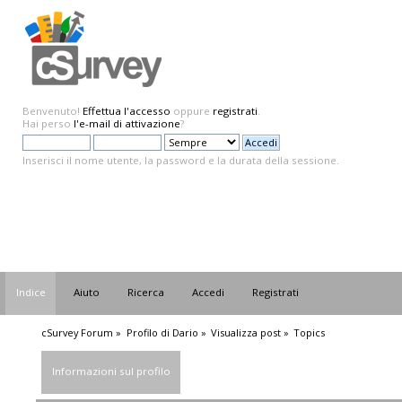
Benvenuto!
Effettua l'accesso
oppure
registrati
.
Hai perso
l'e-mail di attivazione
?
Inserisci il nome utente, la password e la durata della sessione.
Indice
Aiuto
Ricerca
Accedi
Registrati
cSurvey Forum
»
Profilo di Dario
»
Visualizza post
»
Topics
Informazioni sul profilo