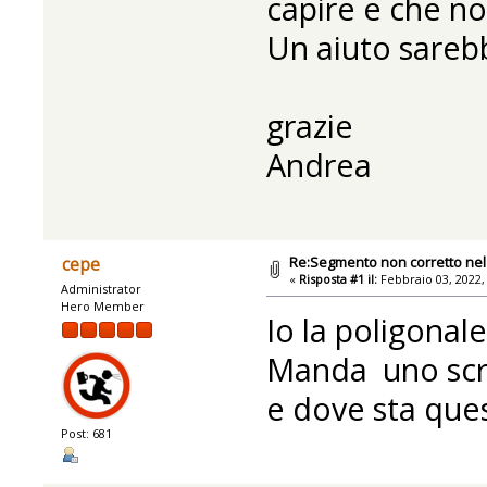
capire e che no
Un aiuto sareb
grazie
Andrea
Re:Segmento non corretto nel 
cepe
«
Risposta #1 il:
Febbraio 03, 2022,
Administrator
Hero Member
Io la poligonale
Manda uno scre
e dove sta quest
Post: 681