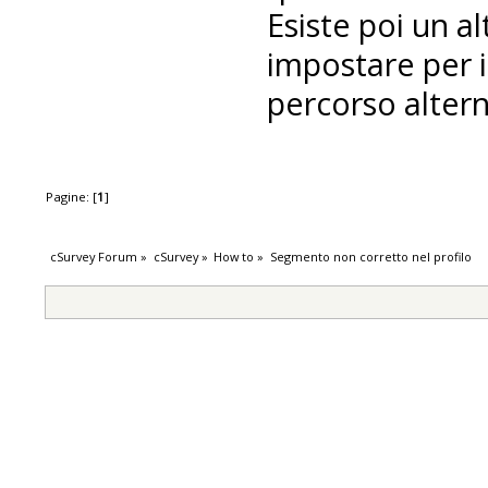
Esiste poi un 
impostare per i
percorso altern
Pagine: [
1
]
cSurvey Forum
»
cSurvey
»
How to
»
Segmento non corretto nel profilo