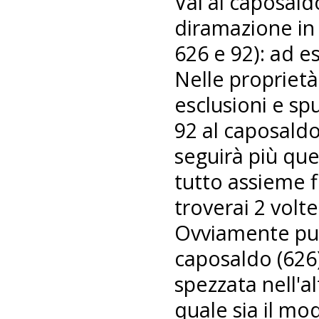
Vai al caposald
diramazione in c
626 e 92): ad e
Nelle proprietà
esclusioni e s
92 al caposald
seguirà più quel
tutto assieme f
troverai 2 volte
Ovviamente puoi
caposaldo (626) 
spezzata nell'
quale sia il mo