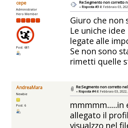
Re:Segmento non corretto ne
cepe
«
Risposta #3 il:
Febbraio 03, 202
Administrator
Hero Member
Giuro che non s
Le uniche idee
legate alle imp
Post: 681
Se non sono st
rimetti quelle 
Re:Segmento non corretto nel 
AndreaMara
«
Risposta #4 il:
Febbraio 03, 2022,
Newbie
mmmmm.....in ef
Post: 6
allegato il prof
visualzzo nel fi