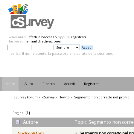
Benvenuto!
Effettua l'accesso
oppure
registrati
.
Hai perso
l'e-mail di attivazione
?
Inserisci il nome utente, la password e la durata della sessione.
Indice
Aiuto
Ricerca
Accedi
Registrati
cSurvey Forum
»
cSurvey
»
How to
»
Segmento non corretto nel profilo
Pagine: [
1
]
Autore
Topic: Segmento non corrett
Segmento non corretto nel pro
AndreaMara