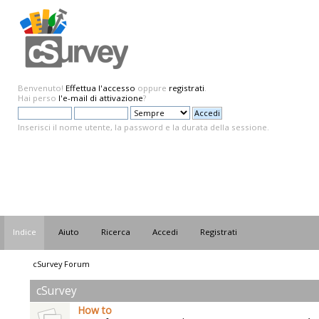
Benvenuto!
Effettua l'accesso
oppure
registrati
.
Hai perso
l'e-mail di attivazione
?
Inserisci il nome utente, la password e la durata della sessione.
Indice
Aiuto
Ricerca
Accedi
Registrati
cSurvey Forum
cSurvey
How to