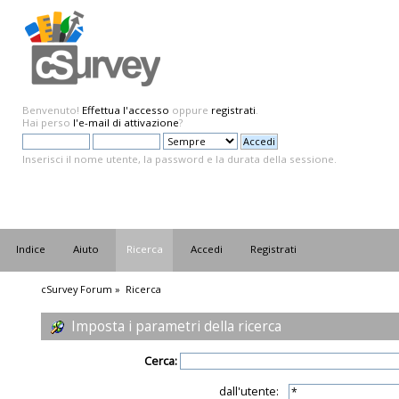
Benvenuto!
Effettua l'accesso
oppure
registrati
.
Hai perso
l'e-mail di attivazione
?
Inserisci il nome utente, la password e la durata della sessione.
Indice
Aiuto
Ricerca
Accedi
Registrati
cSurvey Forum
»
Ricerca
Imposta i parametri della ricerca
Cerca:
dall'utente: