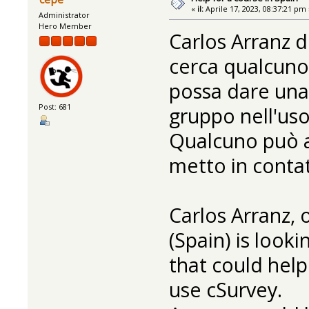
«
il:
Aprile 17, 2023, 08:37:21 pm 
Administrator
Hero Member
Carlos Arranz 
cerca qualcuno 
possa dare una
Post: 681
gruppo nell'uso
Qualcuno può ai
metto in conta
Carlos Arranz,
(Spain) is look
that could help
use cSurvey.