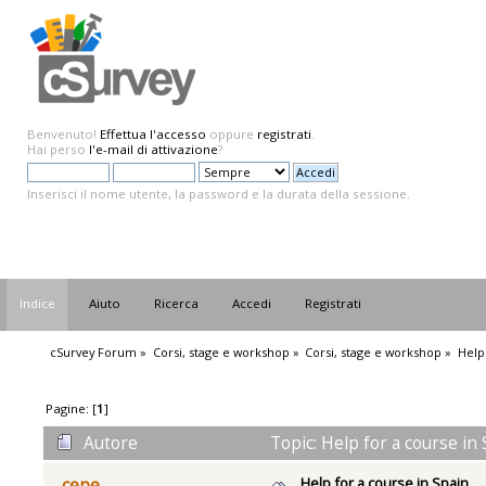
Benvenuto!
Effettua l'accesso
oppure
registrati
.
Hai perso
l'e-mail di attivazione
?
Inserisci il nome utente, la password e la durata della sessione.
Indice
Aiuto
Ricerca
Accedi
Registrati
cSurvey Forum
»
Corsi, stage e workshop
»
Corsi, stage e workshop
»
Help
Pagine: [
1
]
Autore
Topic: Help for a course in
Help for a course in Spain
cepe