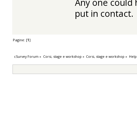
Any one could h
put in contact.
Pagine: [
1
]
cSurvey Forum
»
Corsi, stage e workshop
»
Corsi, stage e workshop
»
Help