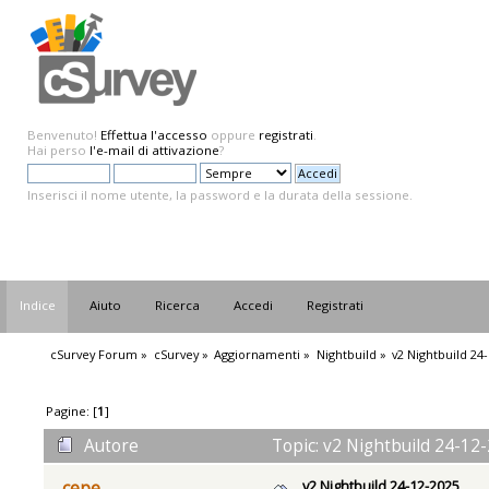
Benvenuto!
Effettua l'accesso
oppure
registrati
.
Hai perso
l'e-mail di attivazione
?
Inserisci il nome utente, la password e la durata della sessione.
Indice
Aiuto
Ricerca
Accedi
Registrati
cSurvey Forum
»
cSurvey
»
Aggiornamenti
»
Nightbuild
»
v2 Nightbuild 24
Pagine: [
1
]
Autore
Topic: v2 Nightbuild 24-12-
v2 Nightbuild 24-12-2025
cepe