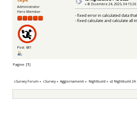
«
il:
Dicembre 24, 2025, 04:15:26
Administrator
Hero Member
- fixed error in calculated data t
- fixed calculate and calculate all i
Post: 681
Pagine: [
1
]
cSurvey Forum
»
cSurvey
»
Aggiornamenti
»
Nightbuild
»
v2 Nightbuild 24