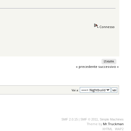
Connesso
STAMPA
« precedente
successivo »
Vai a:
SMF 2.0.15
|
SMF © 2011
,
Simple Machines
Theme by
Mr.Truckman
XHTML
WAP2