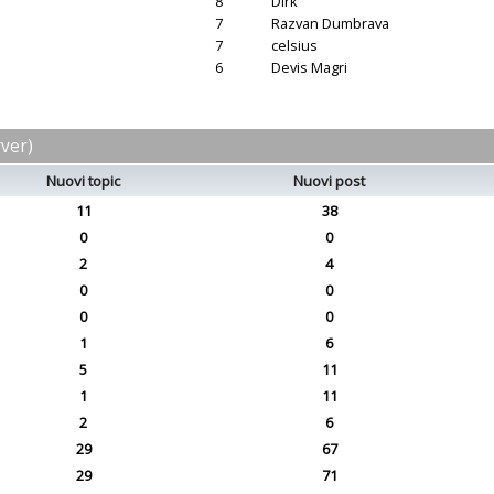
8
Dirk
7
Razvan Dumbrava
7
celsius
6
Devis Magri
rver)
Nuovi topic
Nuovi post
11
38
0
0
2
4
0
0
0
0
1
6
5
11
1
11
2
6
29
67
29
71