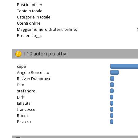
Post in totale:
Topic in totale:
Categorie in totale:
Utenti online:
Maggior numero di utenti online:
Presenti oggi:
I 10 autori più attivi
cepe
Angelo Roncolato
Razvan Dumbrava
fato
stefanoro
Dirk
laflauta
francesco
Rocca
Pazuzu