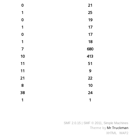
0
21
1
25
0
19
1
17
0
17
1
18
7
680
10
413
11
51
11
9
21
22
8
10
38
24
1
1
SMF 2.0.15
|
SMF © 2011
,
Simple Machines
Theme by
Mr.Truckman
XHTML
WAP2