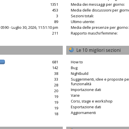
1351
Media dei messaggi per giorno:
453
Media delle discussioni per giorn
3
Sezioni totali:
89
Ultimo utente:
10590 - Luglio 30, 2026, 11:51:10 pm
Media delle presenze per giorno:
211
Rapporto maschi/femmine:
Le 10 migliori sezioni
681
How to
142
Bug
38
Nightbuild
33
Suggerimenti, idee e proposte p
funzionalità
28
Importazione dati
20
Varie
19
Corsi, stage e workshop
19
Esportazione dati
19
Aggiornamenti
18