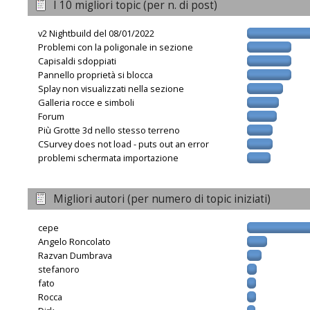
I 10 migliori topic (per n. di post)
v2 Nightbuild del 08/01/2022
Problemi con la poligonale in sezione
Capisaldi sdoppiati
Pannello proprietà si blocca
Splay non visualizzati nella sezione
Galleria rocce e simboli
Forum
Più Grotte 3d nello stesso terreno
CSurvey does not load - puts out an error
problemi schermata importazione
Migliori autori (per numero di topic iniziati)
cepe
Angelo Roncolato
Razvan Dumbrava
stefanoro
fato
Rocca