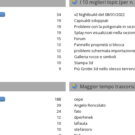
I 10 migliori topic (per n. 
34
v2 Nightbuild del 08/01/2022
19
Capisaldi sdoppiati
19
Problemi con la poligonale in sez
19
Splay non visualizzati nella sezio
15
Forum
13
Pannello proprietà si blocca
12
problemi schermata importazion
10
Galleria rocce e simboli
10
Stampa 3d
9
Più Grotte 3d nello stesso terren
Maggior tempo trascorso
188
cepe
39
Angelo Roncolato
24
fato
12
dperhinek
10
laflauta
10
stefanoro