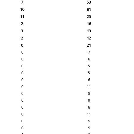
7
53
10
81
11
25
2
16
3
13
2
12
0
21
0
7
0
8
0
5
0
5
0
6
0
11
0
8
0
9
0
8
0
11
0
9
0
9