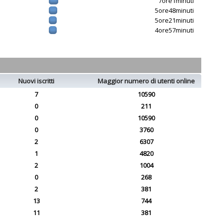
7ore1minuti
5ore48minuti
5ore21minuti
4ore57minuti
Nuovi iscritti
Maggior numero di utenti online
7
10590
0
211
0
10590
0
3760
2
6307
1
4820
2
1004
0
268
2
381
13
744
11
381