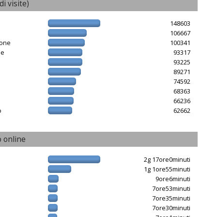
di visite)
148603
106667
ione
100341
ne
93317
93225
89271
e
74592
68363
66236
o
62662
 online
2g 17ore0minuti
1g 1ore55minuti
9ore6minuti
7ore53minuti
7ore35minuti
7ore30minuti