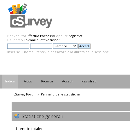
Benvenuto!
Effettua l'accesso
oppure
registrati
.
Hai perso
l'e-mail di attivazione
?
Inserisci il nome utente, la password e la durata della sessione.
Indice
Aiuto
Ricerca
Accedi
Registrati
cSurvey Forum
»
Pannello delle statistiche
Statistiche generali
Utenti in totale: