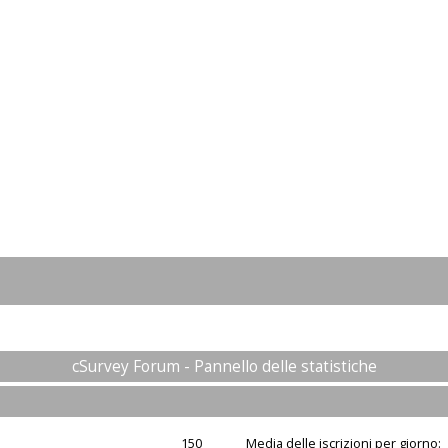
cSurvey Forum - Pannello delle statistiche
150
Media delle iscrizioni per giorno: