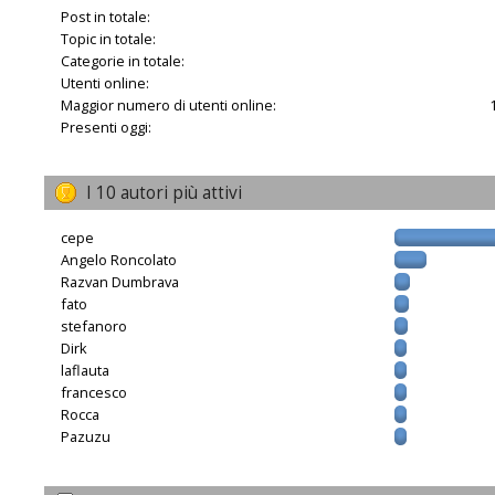
Post in totale:
Topic in totale:
Categorie in totale:
Utenti online:
Maggior numero di utenti online:
Presenti oggi:
I 10 autori più attivi
cepe
Angelo Roncolato
Razvan Dumbrava
fato
stefanoro
Dirk
laflauta
francesco
Rocca
Pazuzu