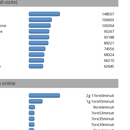
di visite)
148507
106603
ione
100304
ne
93267
93188
89221
e
74556
68324
66210
o
62645
 online
2g 17ore0minuti
1g 1ore55minuti
9ore6minuti
7ore53minuti
7ore35minuti
7ore30minuti