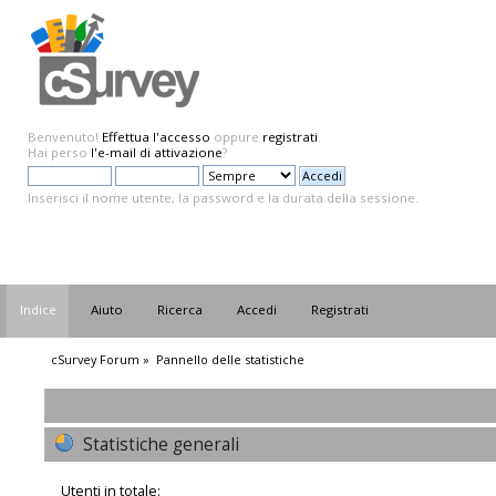
Benvenuto!
Effettua l'accesso
oppure
registrati
.
Hai perso
l'e-mail di attivazione
?
Inserisci il nome utente, la password e la durata della sessione.
Indice
Aiuto
Ricerca
Accedi
Registrati
cSurvey Forum
»
Pannello delle statistiche
Statistiche generali
Utenti in totale: