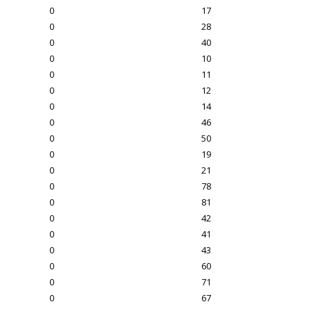
0
17
0
28
0
40
0
10
0
11
0
12
0
14
0
46
0
50
0
19
0
21
0
78
0
81
0
42
0
41
0
43
0
60
0
71
0
67