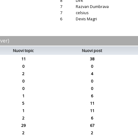
8
Dirk
7
Razvan Dumbrava
7
celsius
6
Devis Magri
rver)
Nuovi topic
Nuovi post
11
38
0
0
2
4
0
0
0
0
1
6
5
11
1
11
2
6
29
67
2
2