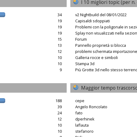
I 10 migliori topic (per n. 
34
v2 Nightbuild del 08/01/2022
19
Capisaldi sdoppiati
19
Problemi con la poligonale in sez
19
Splay non visualizzati nella sezio
15
Forum
13
Pannello proprietà si blocca
12
problemi schermata importazion
10
Galleria rocce e simboli
10
Stampa 3d
9
Più Grotte 3d nello stesso terren
Maggior tempo trascorso
188
cepe
39
Angelo Roncolato
24
fato
12
dperhinek
10
laflauta
10
stefanoro