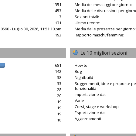
1351
Media dei messaggi per giorno:
453
Media delle discussioni per giorn
3
Sezioni totali:
171
Ultimo utente:
10590 - Luglio 30, 2026, 11:51:10 pm
Media delle presenze per giorno:
193
Rapporto maschi/femmine:
Le 10 migliori sezioni
681
How to
142
Bug
38
Nightbuild
33
Suggerimenti, idee e proposte p
funzionalità
28
Importazione dati
20
Varie
19
Corsi, stage e workshop
19
Esportazione dati
19
Aggiornamenti
18