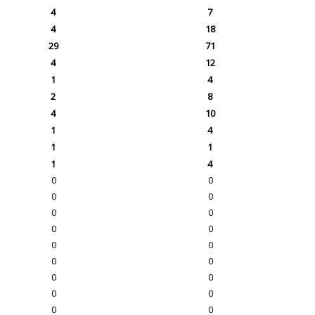
4
7
4
18
29
71
4
12
1
4
2
8
4
10
1
4
1
1
1
4
0
0
0
0
0
0
0
0
0
0
0
0
0
0
0
0
0
0