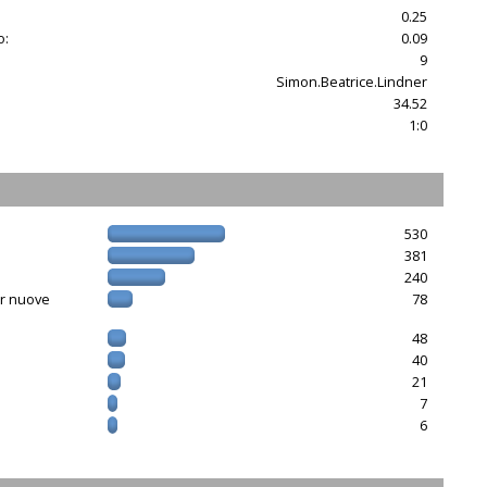
0.25
o:
0.09
9
Simon.Beatrice.Lindner
34.52
1:0
530
381
240
er nuove
78
48
40
21
7
6