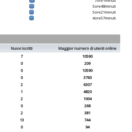
7ore1minuti
5ore48minuti
5ore21minuti
4ore57minuti
Nuovi iscritti
Maggior numero di utenti online
7
10590
0
209
0
10590
0
3760
2
6307
1
4820
2
1004
0
268
2
381
13
744
0
94