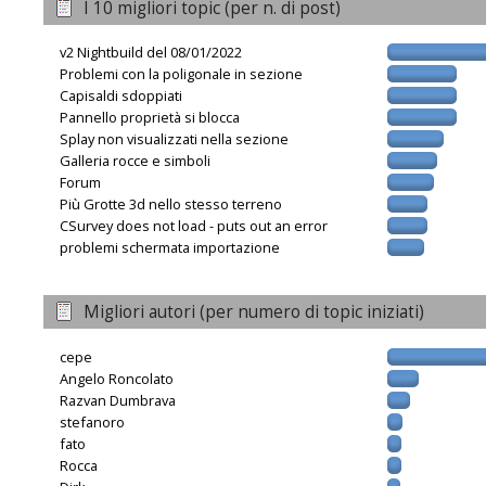
I 10 migliori topic (per n. di post)
v2 Nightbuild del 08/01/2022
Problemi con la poligonale in sezione
Capisaldi sdoppiati
Pannello proprietà si blocca
Splay non visualizzati nella sezione
Galleria rocce e simboli
Forum
Più Grotte 3d nello stesso terreno
CSurvey does not load - puts out an error
problemi schermata importazione
Migliori autori (per numero di topic iniziati)
cepe
Angelo Roncolato
Razvan Dumbrava
stefanoro
fato
Rocca