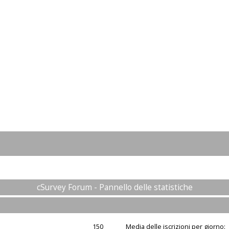
cSurvey Forum - Pannello delle statistiche
150
Media delle iscrizioni per giorno: