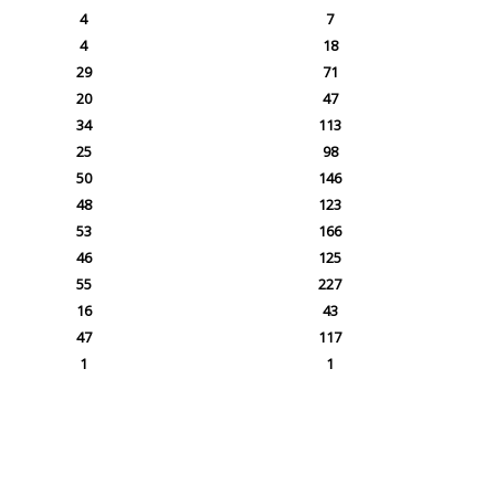
4
7
4
18
29
71
20
47
34
113
25
98
50
146
48
123
53
166
46
125
55
227
16
43
47
117
1
1