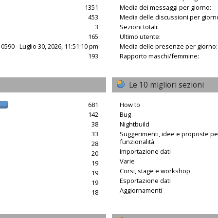
1351
Media dei messaggi per giorno:
453
Media delle discussioni per giorn
3
Sezioni totali:
165
Ultimo utente:
10590 - Luglio 30, 2026, 11:51:10 pm
Media delle presenze per giorno:
193
Rapporto maschi/femmine:
Le 10 migliori sezioni
681
How to
142
Bug
38
Nightbuild
33
Suggerimenti, idee e proposte p
funzionalità
28
Importazione dati
20
Varie
19
Corsi, stage e workshop
19
Esportazione dati
19
Aggiornamenti
18