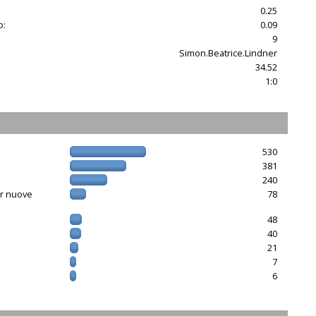
0.25
o:
0.09
9
Simon.Beatrice.Lindner
34.52
1:0
530
381
240
er nuove
78
48
40
21
7
6