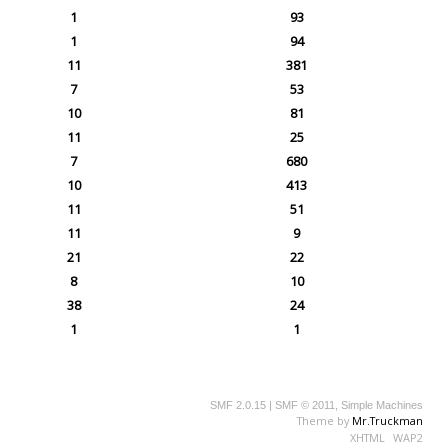
1
93
1
94
11
381
7
53
10
81
11
25
7
680
10
413
11
51
11
9
21
22
8
10
38
24
1
1
SMF 2.0.15
|
SMF © 2011
,
Simple Machines
Theme by
Mr.Truckman
XHTML
WAP2