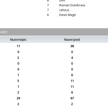
8
Dirk
7
Razvan Dumbrava
7
celsius
6
Devis Magri
rver)
Nuovi topic
Nuovi post
11
38
0
0
2
4
0
0
0
0
1
6
5
11
1
11
2
6
29
67
2
2