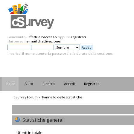
Benvenuto!
Effettua l'accesso
oppure
registrati
.
Hai perso
l'e-mail di attivazione
?
Inserisci il nome utente, la password e la durata della sessione.
Indice
Aiuto
Ricerca
Accedi
Registrati
cSurvey Forum
»
Pannello delle statistiche
Statistiche generali
Utenti in totale: