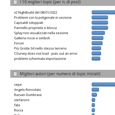
I 10 migliori topic (per n. di post)
v2 Nightbuild del 08/01/2022
Problemi con la poligonale in sezione
Capisaldi sdoppiati
Pannello proprietà si blocca
Splay non visualizzati nella sezione
Galleria rocce e simboli
Forum
Più Grotte 3d nello stesso terreno
CSurvey does not load - puts out an error
problemi schermata importazione
Migliori autori (per numero di topic iniziati)
cepe
Angelo Roncolato
Razvan Dumbrava
stefanoro
fato
Rocca