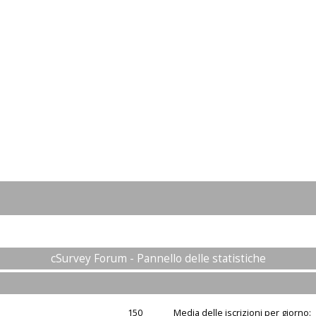
cSurvey Forum - Pannello delle statistiche
150
Media delle iscrizioni per giorno: