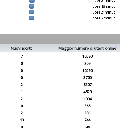
7ore1minuti
5ore48minuti
5ore21minuti
4ore57minuti
Nuovi iscritti
Maggior numero di utenti online
7
10590
0
209
0
10590
0
3760
2
6307
1
4820
2
1004
0
268
2
381
13
744
0
94