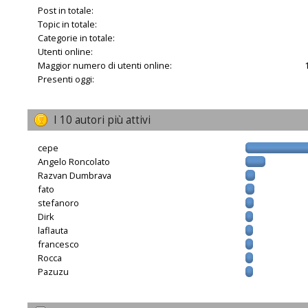
Post in totale:
Topic in totale:
Categorie in totale:
Utenti online:
Maggior numero di utenti online:
Presenti oggi:
I 10 autori più attivi
cepe
Angelo Roncolato
Razvan Dumbrava
fato
stefanoro
Dirk
laflauta
francesco
Rocca
Pazuzu