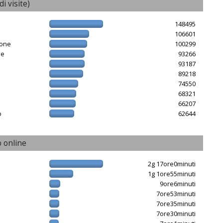
di visite)
148495
106601
ione
100299
ne
93266
93187
89218
e
74550
68321
66207
o
62644
 online
2g 17ore0minuti
1g 1ore55minuti
9ore6minuti
7ore53minuti
7ore35minuti
7ore30minuti