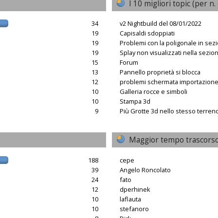
I 10 migliori topic (per n. 
34
v2 Nightbuild del 08/01/2022
19
Capisaldi sdoppiati
19
Problemi con la poligonale in sez
19
Splay non visualizzati nella sezio
15
Forum
13
Pannello proprietà si blocca
12
problemi schermata importazion
10
Galleria rocce e simboli
10
Stampa 3d
9
Più Grotte 3d nello stesso terren
Maggior tempo trascorso
188
cepe
39
Angelo Roncolato
24
fato
12
dperhinek
10
laflauta
10
stefanoro