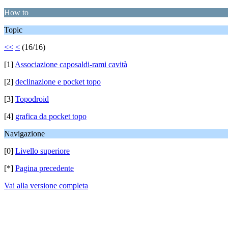
How to
Topic
<<
<
(16/16)
[1]
Associazione caposaldi-rami cavità
[2]
declinazione e pocket topo
[3]
Topodroid
[4]
grafica da pocket topo
Navigazione
[0]
Livello superiore
[*]
Pagina precedente
Vai alla versione completa