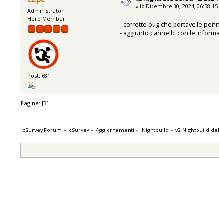
«
il:
Dicembre 30, 2024, 06:58:15
Administrator
Hero Member
- corretto bug che portave le pen
- aggiunto pannello con le informa
Post: 681
Pagine: [
1
]
cSurvey Forum
»
cSurvey
»
Aggiornamenti
»
Nightbuild
»
v2 Nightbuild de