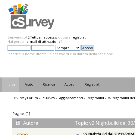
Benvenuto!
Effettua l'accesso
oppure
registrati
.
Hai perso
l'e-mail di attivazione
?
Inserisci il nome utente, la password e la durata della sessione.
Indice
Aiuto
Ricerca
Accedi
Registrati
cSurvey Forum
»
cSurvey
»
Aggiornamenti
»
Nightbuild
»
v2 Nightbuild de
Pagine: [
1
]
Autore
Topic: v2 Nightbuild del 30
v2 Nightbuild del 30/12/2024
cepe