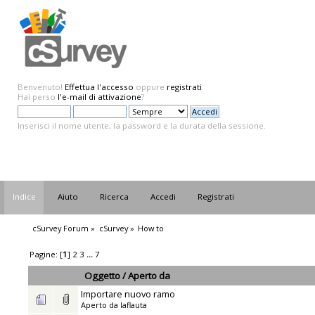
Benvenuto!
Effettua l'accesso
oppure
registrati
.
Hai perso
l'e-mail di attivazione
?
Inserisci il nome utente, la password e la durata della sessione.
Indice
Aiuto
Ricerca
Accedi
Registrati
cSurvey Forum
»
cSurvey
»
How to
Pagine: [
1
]
2
3
...
7
Oggetto
/
Aperto da
Importare nuovo ramo
Aperto da
laflauta