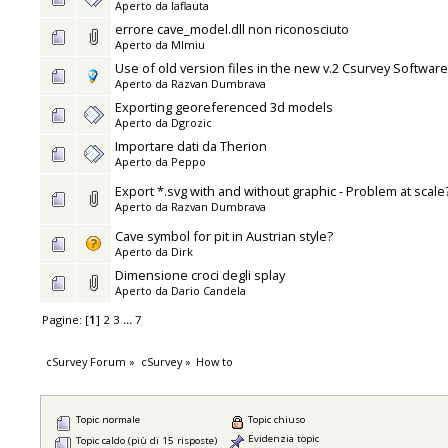
Aperto da
laflauta
errore cave_model.dll non riconosciuto
Aperto da
MImiu
Use of old version files in the new v.2 Csurvey Software
Aperto da
Razvan Dumbrava
Exporting georeferenced 3d models
Aperto da
Dgrozic
Importare dati da Therion
Aperto da
Peppo
Export *.svg with and without graphic - Problem at scale
Aperto da
Razvan Dumbrava
Cave symbol for pit in Austrian style?
Aperto da
Dirk
Dimensione croci degli splay
Aperto da
Dario Candela
Pagine: [
1
]
2
3
...
7
cSurvey Forum
»
cSurvey
»
How to
Topic normale
Topic chiuso
Evidenzia topic
Topic caldo (più di 15 risposte)