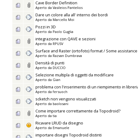
Cave Border Definition
Aperto da
Vasileios Pantelios
Dare un colore alla all' interno dei bordi
Aperto da
Marcello Moi
Pozzi in 3D
Aperto da
Paolo Guglia
integrazione con QAVE e sezioni
Aperto da
RPUSV
Surface and Raster (ortofoto) format / Some assistanc
Aperto da
Razvan Dumbrava
Densità di punti
Aperto da
DUCCIO
Selezione multipla di oggetti da modificare
Aperto da
Gian
problema con l'inserimento di un riempimento in libreri
Aperto da
fersuoch
scketch non vengono visualizzati
Aperto da
baolosani
Come importare correttamente da Topodroid?
Aperto da
tia
Ricavare LRUD da disegno
Aperto da
Emanuele
importare disegni Topodroid distinti