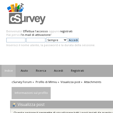
Benvenuto!
Effettua l'accesso
oppure
registrati
.
Hai perso
l'e-mail di attivazione
?
Inserisci il nome utente, la password e la durata della sessione.
Indice
Aiuto
Ricerca
Accedi
Registrati
cSurvey Forum
»
Profilo di MImiu
»
Visualizza post
»
Attachments
Informazioni sul profilo
Visualizza post
Questa sezione ti permette di visualizzare tutti i post inviati da questo 