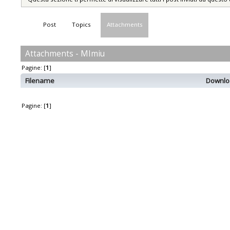
Post
Topics
Attachments
Attachments - MImiu
Pagine: [
1
]
Filename
Downlo
Pagine: [
1
]