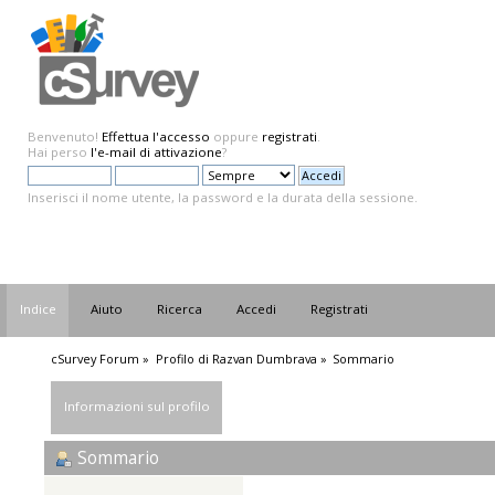
Benvenuto!
Effettua l'accesso
oppure
registrati
.
Hai perso
l'e-mail di attivazione
?
Inserisci il nome utente, la password e la durata della sessione.
Indice
Aiuto
Ricerca
Accedi
Registrati
cSurvey Forum
»
Profilo di Razvan Dumbrava
»
Sommario
Informazioni sul profilo
Sommario