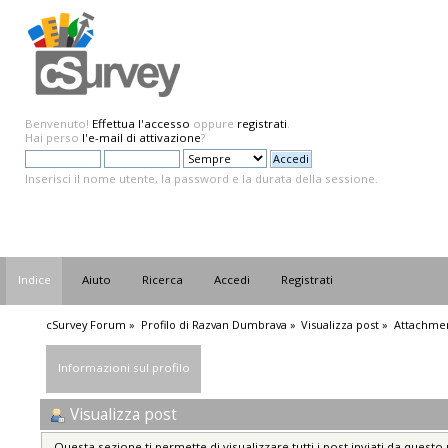
Benvenuto!
Effettua l'accesso
oppure
registrati
.
Hai perso
l'e-mail di attivazione
?
Inserisci il nome utente, la password e la durata della sessione.
Indice
Aiuto
Ricerca
Accedi
Registrati
cSurvey Forum
»
Profilo di Razvan Dumbrava
»
Visualizza post
»
Attachme
Informazioni sul profilo
Visualizza post
Questa sezione ti permette di visualizzare tutti i post inviati da questo 