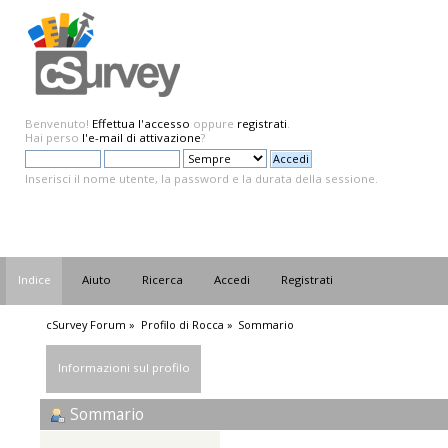
Benvenuto!
Effettua l'accesso
oppure
registrati
.
Hai perso
l'e-mail di attivazione
?
Inserisci il nome utente, la password e la durata della sessione.
Indice
Aiuto
Ricerca
Accedi
Registrati
cSurvey Forum
»
Profilo di Rocca
»
Sommario
Informazioni sul profilo
Sommario