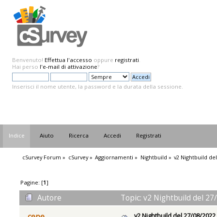
Benvenuto!
Effettua l'accesso
oppure
registrati
.
Hai perso
l'e-mail di attivazione
?
Inserisci il nome utente, la password e la durata della sessione.
Indice
Aiuto
Ricerca
Accedi
Registrati
cSurvey Forum
»
cSurvey
»
Aggiornamenti
»
Nightbuild
»
v2 Nightbuild de
Pagine: [
1
]
Autore
Topic: v2 Nightbuild del 27
v2 Nightbuild del 27/08/2022
cepe