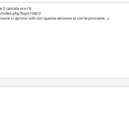
 2 caricata ora c'è.
um/index.php?topic=343.0
ersione si aprono solo con questa versione (e con le prossime...).