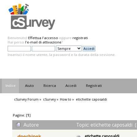
Benvenuto!
Effettua l'accesso
oppure
registrati
.
Hai perso
l'e-mail di attivazione
?
Inserisci il nome utente, la password e la durata della sessione.
Indice
Aiuto
Ricerca
Accedi
Registrati
cSurvey Forum
»
cSurvey
»
How to
»
etichette caposaldi
Pagine: [
1
]
Autore
Topic: etichette caposaldi (
etichette caposaldi
dperhinek