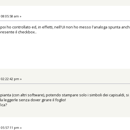
 08:05:58 am »
 poi ho controllato ed, in effetti, nell'UI non ho messo l'analoga spunta an
presente il checkbox..
 02:22:42 pm »
ianta (con altri software), potendo stampare solo i simboli dei capisaldi, si
 leggerle senza dover girare il foglio!
ica?
 05:57:11 pm »