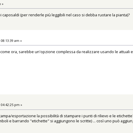
m »
ei caposaldi (per renderle più leggibili nel caso si debba ruotare la pianta)?
 08:13:39 am »
come ora, sarebbe un'opzione complessa da realizzare usando le attuali et
 04:42:25 pm »
mpa/esportazione la possibilità di stampare i punti di rilievo e le etichet
imboli e barrando "etichette" si aggiungono le scritte) ... così uno può agg