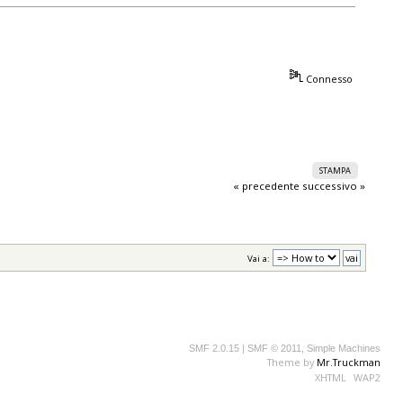
Connesso
STAMPA
« precedente
successivo »
Vai a:
SMF 2.0.15
|
SMF © 2011
,
Simple Machines
Theme by
Mr.Truckman
XHTML
WAP2