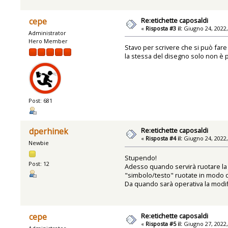
Re:etichette caposaldi
cepe
«
Risposta #3 il:
Giugno 24, 2022,
Administrator
Hero Member
Stavo per scrivere che si può fare
la stessa del disegno solo non è 
Post: 681
Re:etichette caposaldi
dperhinek
«
Risposta #4 il:
Giugno 24, 2022,
Newbie
Stupendo!
Post: 12
Adesso quando servirà ruotare la p
"simbolo/testo" ruotate in modo da
Da quando sarà operativa la modif
Re:etichette caposaldi
cepe
«
Risposta #5 il:
Giugno 27, 2022,