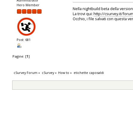
Administrator
Hero Member
Nella nightbuild beta della versione
La trovi qui:
http://csurvey.it/for
Occhio, i file salvati con questa v
Post: 681
Pagine: [
1
]
cSurvey Forum
»
cSurvey
»
How to
»
etichette caposaldi