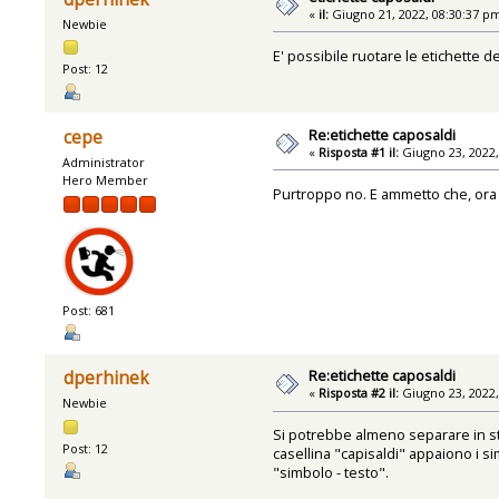
«
il:
Giugno 21, 2022, 08:30:37 p
Newbie
E' possibile ruotare le etichette d
Post: 12
Re:etichette caposaldi
cepe
«
Risposta #1 il:
Giugno 23, 2022,
Administrator
Hero Member
Purtroppo no. E ammetto che, ora 
Post: 681
Re:etichette caposaldi
dperhinek
«
Risposta #2 il:
Giugno 23, 2022,
Newbie
Si potrebbe almeno separare in sta
Post: 12
casellina "capisaldi" appaiono i s
"simbolo - testo".