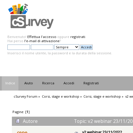
Benvenuto!
Effettua l'accesso
oppure
registrati
.
Hai perso
l'e-mail di attivazione
?
Inserisci il nome utente, la password e la durata della sessione.
Indice
Aiuto
Ricerca
Accedi
Registrati
cSurvey Forum
»
Corsi, stage e workshop
»
Corsi, stage e workshop
»
v2 w
Pagine: [
1
]
Autore
Topic: v2 webinar 23/11/20
v2 webinar 23/11/2022
cepe