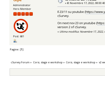
«
il:
Novembre 17, 2022, 08:00:4
Administrator
Hero Member
Il 23/11 su youtube (
https://www.
cSurvey.
On next nov 23 on youtube (
https
version 2 of cSurvey.
«
Ultima modifica: Novembre 17, 2022, 
Post: 681
Pagine: [
1
]
cSurvey Forum
»
Corsi, stage e workshop
»
Corsi, stage e workshop
»
v2 w