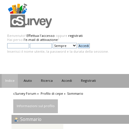
Benvenuto!
Effettua l'accesso
oppure
registrati
.
Hai perso
l'e-mail di attivazione
?
Inserisci il nome utente, la password e la durata della sessione.
Indice
Aiuto
Ricerca
Accedi
Registrati
cSurvey Forum
»
Profilo di cepe
»
Sommario
Informazioni sul profilo
Sommario