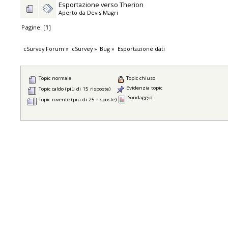
Esportazione verso Therion
Aperto da
Devis Magri
Pagine: [
1
]
cSurvey Forum
»
cSurvey
»
Bug
»
Esportazione dati
Topic normale
Topic chiuso
Evidenzia topic
Topic caldo (più di 15 risposte)
Sondaggio
Topic rovente (più di 25 risposte)