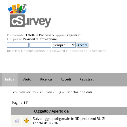
Benvenuto!
Effettua l'accesso
oppure
registrati
.
Hai perso
l'e-mail di attivazione
?
Inserisci il nome utente, la password e la durata della sessione.
Indice
Aiuto
Ricerca
Accedi
Registrati
cSurvey Forum
»
cSurvey
»
Bug
»
Esportazione dati
Pagine: [
1
]
Oggetto
/
Aperto da
Salvataggio poligonale in 3D problemi BUG!
Aperto da
INZONE