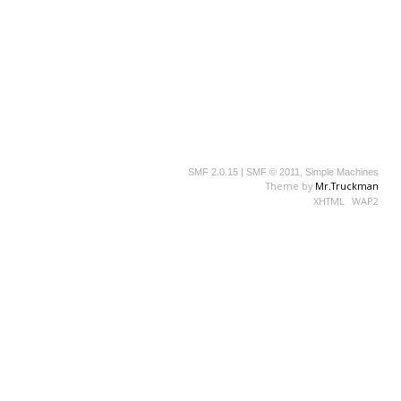
SMF 2.0.15
|
SMF © 2011
,
Simple Machines
Theme by
Mr.Truckman
XHTML
WAP2