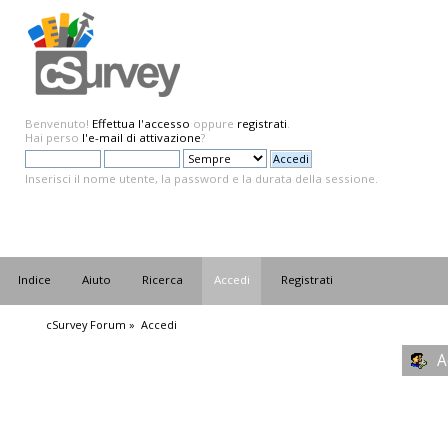
Benvenuto!
Effettua l'accesso
oppure
registrati
.
Hai perso
l'e-mail di attivazione
?
Inserisci il nome utente, la password e la durata della sessione.
Indice
Aiuto
Ricerca
Accedi
Registrati
cSurvey Forum
»
Accedi
A