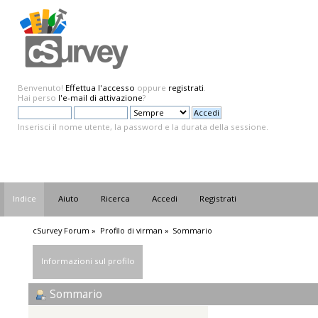
Benvenuto!
Effettua l'accesso
oppure
registrati
.
Hai perso
l'e-mail di attivazione
?
Inserisci il nome utente, la password e la durata della sessione.
Indice
Aiuto
Ricerca
Accedi
Registrati
cSurvey Forum
»
Profilo di virman
»
Sommario
Informazioni sul profilo
Sommario