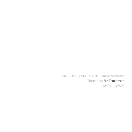
SMF 2.0.15
|
SMF © 2011
,
Simple Machines
Theme by
Mr.Truckman
XHTML
WAP2