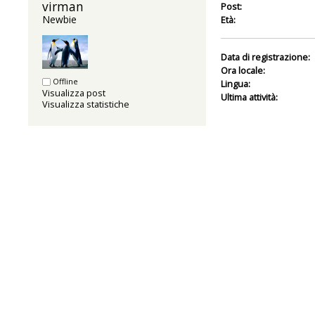
virman 
Post:
Newbie
Età:
Data di registrazione:
Ora locale:
Offline
Lingua:
Visualizza post
Ultima attività:
Visualizza statistiche