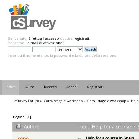
Benvenuto!
Effettua l'accesso
oppure
registrati
.
Hai perso
l'e-mail di attivazione
?
Inserisci il nome utente, la password e la durata della sessione.
Indice
Aiuto
Ricerca
Accedi
Registrati
cSurvey Forum
»
Corsi, stage e workshop
»
Corsi, stage e workshop
»
Help
Pagine: [
1
]
Autore
Topic: Help for a course in
Help for a course in Spain
cepe