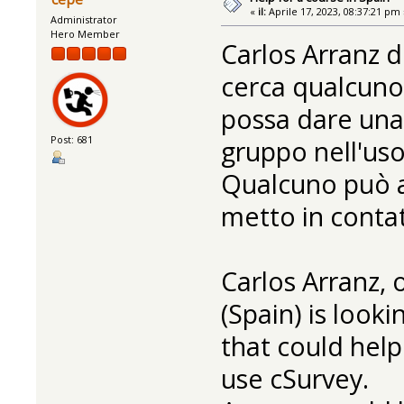
«
il:
Aprile 17, 2023, 08:37:21 pm 
Administrator
Hero Member
Carlos Arranz 
cerca qualcuno 
possa dare una
Post: 681
gruppo nell'uso
Qualcuno può ai
metto in conta
Carlos Arranz,
(Spain) is look
that could help
use cSurvey.