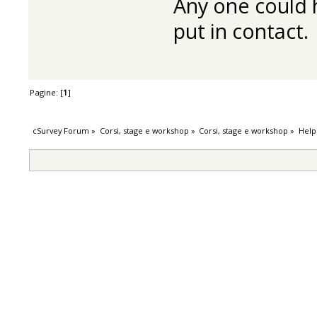
Any one could h
put in contact.
Pagine: [
1
]
cSurvey Forum
»
Corsi, stage e workshop
»
Corsi, stage e workshop
»
Help