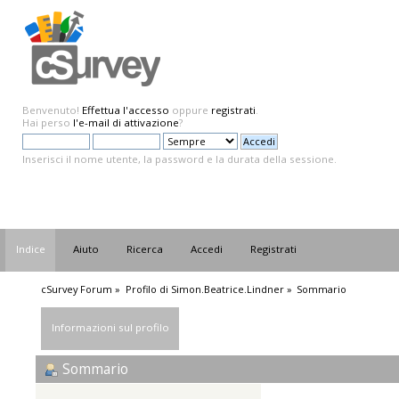
Benvenuto!
Effettua l'accesso
oppure
registrati
.
Hai perso
l'e-mail di attivazione
?
Inserisci il nome utente, la password e la durata della sessione.
Indice
Aiuto
Ricerca
Accedi
Registrati
cSurvey Forum
»
Profilo di Simon.Beatrice.Lindner
»
Sommario
Informazioni sul profilo
Sommario