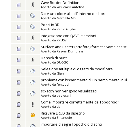
Cave Border Definition
Aperto da
Vasileios Pantelios
Dare un colore alla all' interno dei bordi
Aperto da
Marcello Moi
Pozzi in 3D
Aperto da
Paolo Guglia
integrazione con QAVE e sezioni
Aperto da
RPUSV
Surface and Raster (ortofoto) format / Some assi
Aperto da
Razvan Dumbrava
Densità di punti
Aperto da
DUCCIO
Selezione multipla di oggetti da modificare
Aperto da
Gian
problema con l'inserimento di un riempimento in li
Aperto da
fersuoch
scketch non vengono visualizzati
Aperto da
baolosani
Come importare correttamente da Topodroid?
Aperto da
tia
Ricavare LRUD da disegno
Aperto da
Emanuele
importare disegni Topodroid distinti