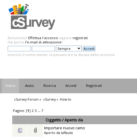
Benvenuto!
Effettua l'accesso
oppure
registrati
.
Hai perso
l'e-mail di attivazione
?
Inserisci il nome utente, la password e la durata della sessione.
Indice
Aiuto
Ricerca
Accedi
Registrati
cSurvey Forum
»
cSurvey
»
How to
Pagine: [
1
]
2
3
...
7
Oggetto
/
Aperto da
Importare nuovo ramo
Aperto da
laflauta