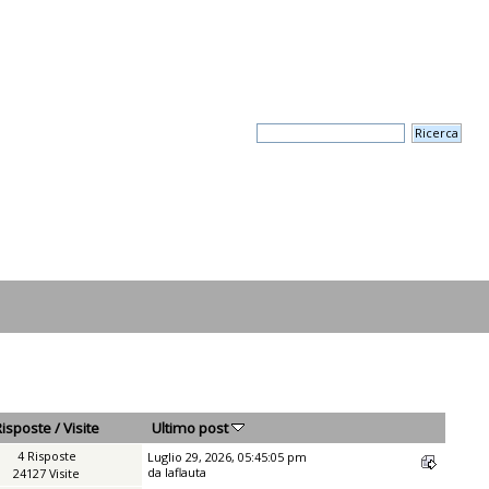
Risposte
/
Visite
Ultimo post
4 Risposte
Luglio 29, 2026, 05:45:05 pm
da
laflauta
24127 Visite