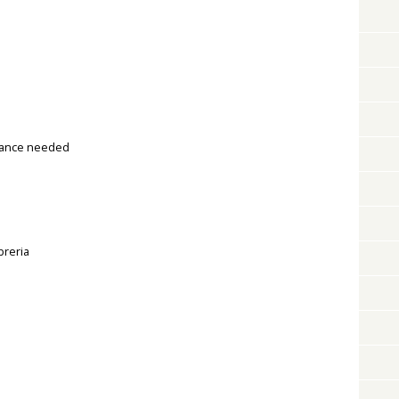
stance needed
breria