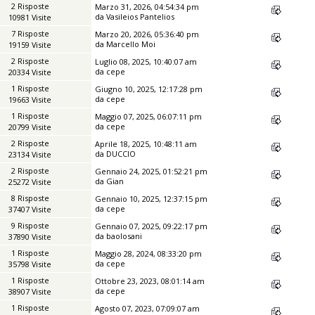
2 Risposte
Marzo 31, 2026, 04:54:34 pm
da
Vasileios Pantelios
10981 Visite
7 Risposte
Marzo 20, 2026, 05:36:40 pm
da
Marcello Moi
19159 Visite
2 Risposte
Luglio 08, 2025, 10:40:07 am
da
cepe
20334 Visite
1 Risposte
Giugno 10, 2025, 12:17:28 pm
da
cepe
19663 Visite
1 Risposte
Maggio 07, 2025, 06:07:11 pm
da
cepe
20799 Visite
2 Risposte
Aprile 18, 2025, 10:48:11 am
da
DUCCIO
23134 Visite
2 Risposte
Gennaio 24, 2025, 01:52:21 pm
da
Gian
25272 Visite
8 Risposte
Gennaio 10, 2025, 12:37:15 pm
da
cepe
37407 Visite
9 Risposte
Gennaio 07, 2025, 09:22:17 pm
da
baolosani
37890 Visite
1 Risposte
Maggio 28, 2024, 08:33:20 pm
da
cepe
35798 Visite
1 Risposte
Ottobre 23, 2023, 08:01:14 am
da
cepe
38907 Visite
1 Risposte
Agosto 07, 2023, 07:09:07 am