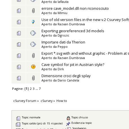
Aperto da
laflauta
errore cave_model.dll non riconosciuto
Aperto da
MImiu
Use of old version files in the new v.2 Csurvey Sof
Aperto da
Razvan Dumbrava
Exporting georeferenced 3d models
Aperto da
Dgrozic
Importare dati da Therion
Aperto da
Peppo
Export *.svg with and without graphic - Problem at 
Aperto da
Razvan Dumbrava
Cave symbol for pit in Austrian style?
Aperto da
Dirk
Dimensione croci degli splay
Aperto da
Dario Candela
Pagine: [
1
]
2
3
...
7
cSurvey Forum
»
cSurvey
»
How to
Topic normale
Topic chiuso
Evidenzia topic
Topic caldo (più di 15 risposte)
Sondaggio