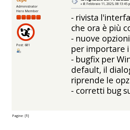
«
il:
Febbraio 11, 2025, 08:13:45 
Administrator
Hero Member
- rivista l'inter
che ora è più c
- nuove opzioni
Post: 681
per importare i
- bugfix per W
default, il dia
riprende le op
- corretti bug su
Pagine: [
1
]