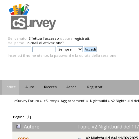
Benvenuto!
Effettua l'accesso
oppure
registrati
.
Hai perso
l'e-mail di attivazione
?
Inserisci il nome utente, la password e la durata della sessione.
Indice
Aiuto
Ricerca
Accedi
Registrati
cSurvey Forum
»
cSurvey
»
Aggiornamenti
»
Nightbuild
»
v2 Nightbuild de
Pagine: [
1
]
Autore
Topic: v2 Nightbuild del 11
v2 Nightbuild del 11/02/2025
cepe