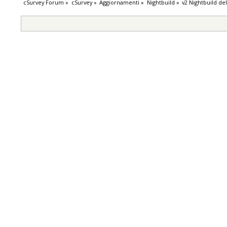
cSurvey Forum
»
cSurvey
»
Aggiornamenti
»
Nightbuild
»
v2 Nightbuild de