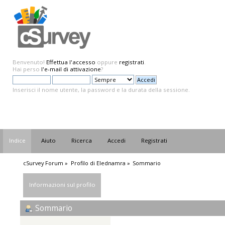
Benvenuto!
Effettua l'accesso
oppure
registrati
.
Hai perso
l'e-mail di attivazione
?
Inserisci il nome utente, la password e la durata della sessione.
Indice
Aiuto
Ricerca
Accedi
Registrati
cSurvey Forum
»
Profilo di Elednamra
»
Sommario
Informazioni sul profilo
Sommario