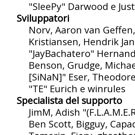
"SleePy" Darwood e Just
Sviluppatori
Norv, Aaron van Geffen,
Kristiansen, Hendrik Ja
"JayBachatero" Hernande
Benson, Grudge, Michael
[SiNaN]" Eser, Theodore
"TE" Eurich e winrules
Specialista del supporto
JimM, Adish "(F.L.A.M.E.R
Ben Scott, Bigguy, Capa