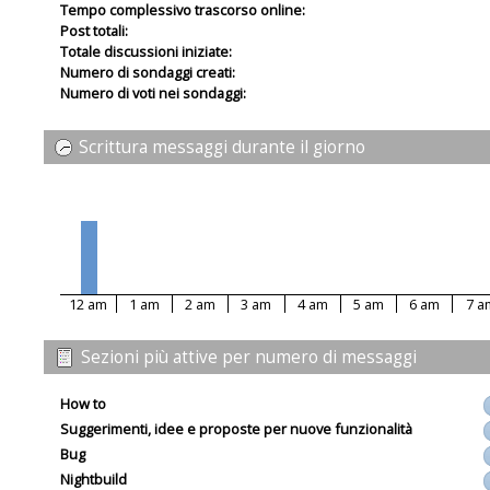
Tempo complessivo trascorso online:
Post totali:
Totale discussioni iniziate:
Numero di sondaggi creati:
Numero di voti nei sondaggi:
Scrittura messaggi durante il giorno
12 am
1 am
2 am
3 am
4 am
5 am
6 am
7 a
Sezioni più attive per numero di messaggi
How to
Suggerimenti, idee e proposte per nuove funzionalità
Bug
Nightbuild