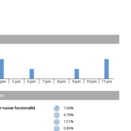
 pm
5 pm
6 pm
7 pm
8 pm
9 pm
10 pm
11 pm
ite
r nuove funzionalità
7.69%
4.76%
1.51%
0.83%