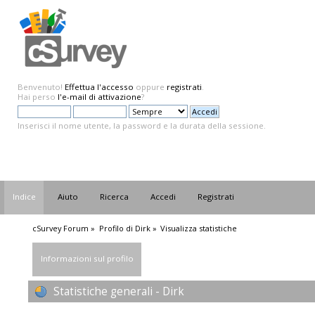
Benvenuto!
Effettua l'accesso
oppure
registrati
.
Hai perso
l'e-mail di attivazione
?
Inserisci il nome utente, la password e la durata della sessione.
Indice
Aiuto
Ricerca
Accedi
Registrati
cSurvey Forum
»
Profilo di Dirk
»
Visualizza statistiche
Informazioni sul profilo
Statistiche generali - Dirk