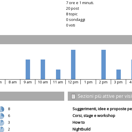
7 ore e 1 minuti.
20 post
8 topic
0 sondaggi
0 voti
m
8 am
9 am
10 am
11 am
12 pm
1 pm
2 pm
3 pm
4
Sezioni più attive per vis
8
Suggerimenti, idee e proposte pe
6
Corsi, stage e workshop
3
How to
2
Nightbuild