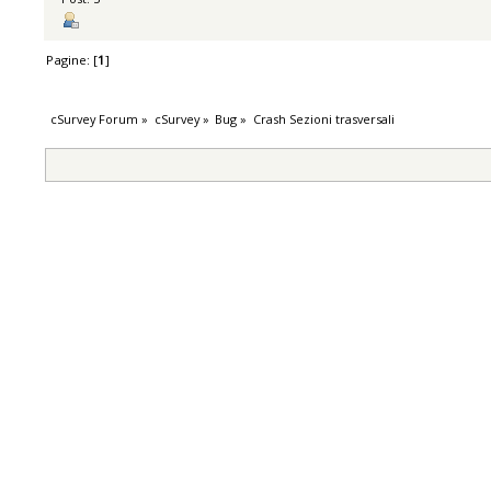
Pagine: [
1
]
cSurvey Forum
»
cSurvey
»
Bug
»
Crash Sezioni trasversali