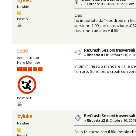
«
il:
Ottobre 08, 2018, 08:15:08 am 
Newbie
Ciao
Post: 5
ho importato da Topodroid un file
versione 1.09 con estenzione .CSZ.
riuscendo ad aprire il file.
Re:Crash Sezioni trasversali
cepe
«
Risposta #1 il:
Ottobre 08, 2018
Administrator
Hero Member
In pm mi riesci a mandare il file c
l'errore. Sono però creati con ver
Post: 681
Re:Crash Sezioni trasversali
byluke
«
Risposta #2 il:
Ottobre 10, 2018
Newbie
Si, lo fa anche con il file Rotolo c
Post: 5