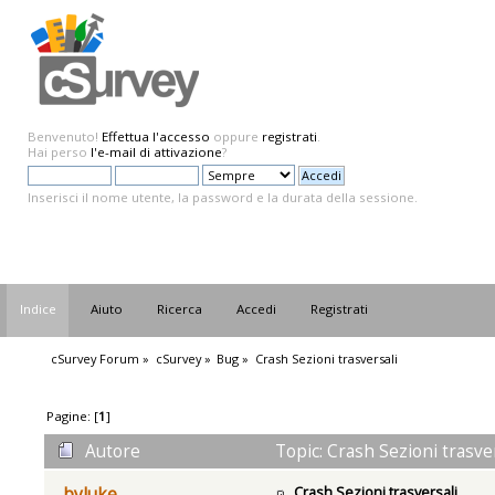
Benvenuto!
Effettua l'accesso
oppure
registrati
.
Hai perso
l'e-mail di attivazione
?
Inserisci il nome utente, la password e la durata della sessione.
Indice
Aiuto
Ricerca
Accedi
Registrati
cSurvey Forum
»
cSurvey
»
Bug
»
Crash Sezioni trasversali
Pagine: [
1
]
Autore
Topic: Crash Sezioni trasver
Crash Sezioni trasversali
byluke