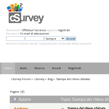
Benvenuto!
Effettua l'accesso
oppure
registrati
.
Hai perso
l'e-mail di attivazione
?
Inserisci il nome utente, la password e la durata della sessione.
Indice
Aiuto
Ricerca
Accedi
Registrati
cSurvey Forum
»
cSurvey
»
Bug
»
Stampa del rilievo sfalsata
Pagine: [
1
]
Autore
Topic: Stampa del rilievo sf
Stampa del rilievo sfalsata
Andrew