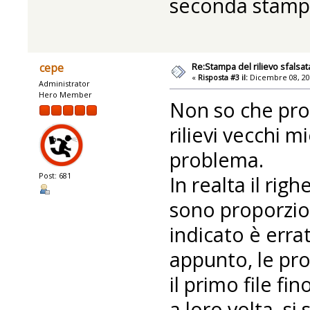
seconda stampa
Re:Stampa del rilievo sfalsat
cepe
«
Risposta #3 il:
Dicembre 08, 20
Administrator
Hero Member
Non so che pro
rilievi vecchi m
problema.
Post: 681
In realta il righ
sono proporzion
indicato è erra
appunto, le pro
il primo file fin
a loro volta, s