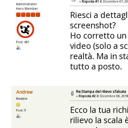
«
Risposta #1 il:
Dicembre 07, 201
Administrator
Hero Member
Riesci a dettag
screenshot?
Ho corretto un 
Post: 681
video (solo a s
realtà. Ma in 
tutto a posto.
Re:Stampa del rilievo sfalsata
Andrew
«
Risposta #2 il:
Dicembre 08, 2018
Newbie
Ecco la tua ric
Post: 9
rilievo la scala 