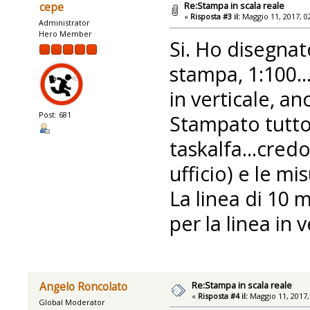
Re:Stampa in scala reale
cepe
«
Risposta #3 il:
Maggio 11, 2017, 0
Administrator
Hero Member
Si. Ho disegnat
stampa, 1:100..
in verticale, an
Post: 681
Stampato tutto
taskalfa...cred
ufficio) e le mi
La linea di 10 m
per la linea in v
Re:Stampa in scala reale
Angelo Roncolato
«
Risposta #4 il:
Maggio 11, 2017,
Global Moderator