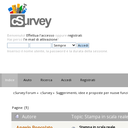
Benvenuto!
Effettua l'accesso
oppure
registrati
.
Hai perso
l'e-mail di attivazione
?
Inserisci il nome utente, la password e la durata della sessione.
Indice
Aiuto
Ricerca
Accedi
Registrati
cSurvey Forum
»
cSurvey
»
Suggerimenti, idee e proposte per nuove funzi
Pagine: [
1
]
Autore
Topic: Stampa in scala real
Stampa in scala reale
Angelo Roncolato