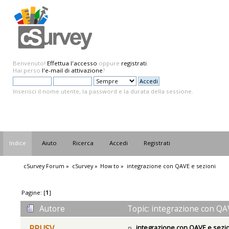
Benvenuto!
Effettua l'accesso
oppure
registrati
.
Hai perso
l'e-mail di attivazione
?
Inserisci il nome utente, la password e la durata della sessione.
Indice
Aiuto
Ricerca
Accedi
Registrati
cSurvey Forum
»
cSurvey
»
How to
»
integrazione con QAVE e sezioni
Pagine: [
1
]
Autore
Topic: integrazione con QAV
integrazione con QAVE e sezi
RPUSV