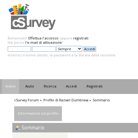
Benvenuto!
Effettua l'accesso
oppure
registrati
.
Hai perso
l'e-mail di attivazione
?
Inserisci il nome utente, la password e la durata della sessione.
Indice
Aiuto
Ricerca
Accedi
Registrati
cSurvey Forum
»
Profilo di Razvan Dumbrava
»
Sommario
Informazioni sul profilo
Sommario