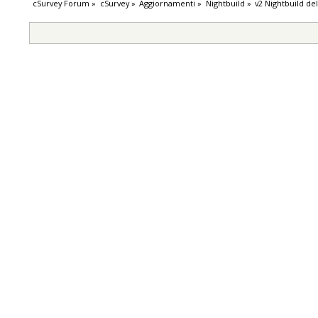
cSurvey Forum
»
cSurvey
»
Aggiornamenti
»
Nightbuild
»
v2 Nightbuild de