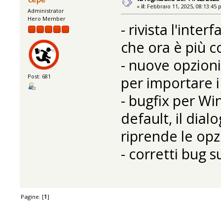
«
il:
Febbraio 11, 2025, 08:13:45 
Administrator
Hero Member
- rivista l'inter
che ora è più c
- nuove opzioni
Post: 681
per importare i
- bugfix per W
default, il dia
riprende le op
- corretti bug su
Pagine: [
1
]