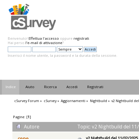
Benvenuto!
Effettua l'accesso
oppure
registrati
.
Hai perso
l'e-mail di attivazione
?
Inserisci il nome utente, la password e la durata della sessione.
Indice
Aiuto
Ricerca
Accedi
Registrati
cSurvey Forum
»
cSurvey
»
Aggiornamenti
»
Nightbuild
»
v2 Nightbuild de
Pagine: [
1
]
Autore
Topic: v2 Nightbuild del 11
v2 Nightbuild del 11/02/2025
cepe