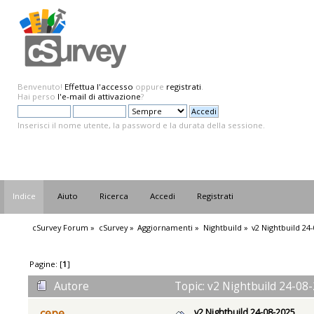
Benvenuto!
Effettua l'accesso
oppure
registrati
.
Hai perso
l'e-mail di attivazione
?
Inserisci il nome utente, la password e la durata della sessione.
Indice
Aiuto
Ricerca
Accedi
Registrati
cSurvey Forum
»
cSurvey
»
Aggiornamenti
»
Nightbuild
»
v2 Nightbuild 24
Pagine: [
1
]
Autore
Topic: v2 Nightbuild 24-08-
v2 Nightbuild 24-08-2025
cepe