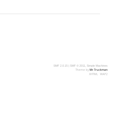
SMF 2.0.15
|
SMF © 2011
,
Simple Machines
Theme by
Mr.Truckman
XHTML
WAP2