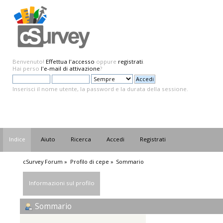
Benvenuto!
Effettua l'accesso
oppure
registrati
.
Hai perso
l'e-mail di attivazione
?
Inserisci il nome utente, la password e la durata della sessione.
Indice
Aiuto
Ricerca
Accedi
Registrati
cSurvey Forum
»
Profilo di cepe
»
Sommario
Informazioni sul profilo
Sommario