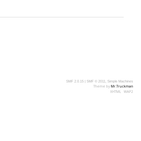
SMF 2.0.15
|
SMF © 2011
,
Simple Machines
Theme by
Mr.Truckman
XHTML
WAP2