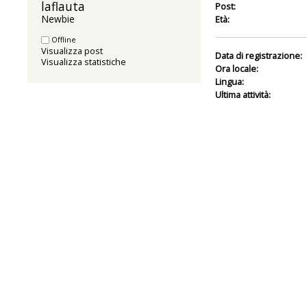
laflauta 
Post:
Newbie
Età:
Offline
Visualizza post
Data di registrazione:
Visualizza statistiche
Ora locale:
Lingua:
Ultima attività: