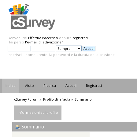
Benvenuto!
Effettua l'accesso
oppure
registrati
.
Hai perso
l'e-mail di attivazione
?
Inserisci il nome utente, la password e la durata della sessione.
Indice
Aiuto
Ricerca
Accedi
Registrati
cSurvey Forum
»
Profilo di laflauta
»
Sommario
Informazioni sul profilo
Sommario