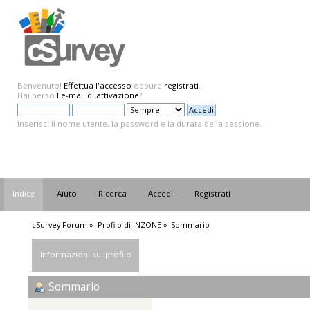
Benvenuto!
Effettua l'accesso
oppure
registrati
.
Hai perso
l'e-mail di attivazione
?
Inserisci il nome utente, la password e la durata della sessione.
Indice
Aiuto
Ricerca
Accedi
Registrati
cSurvey Forum
»
Profilo di INZONE
»
Sommario
Informazioni sul profilo
Sommario