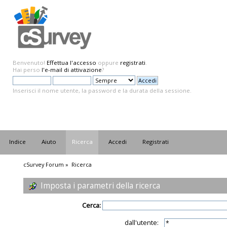
Benvenuto!
Effettua l'accesso
oppure
registrati
.
Hai perso
l'e-mail di attivazione
?
Inserisci il nome utente, la password e la durata della sessione.
Indice
Aiuto
Ricerca
Accedi
Registrati
cSurvey Forum
»
Ricerca
Imposta i parametri della ricerca
Cerca:
dall'utente: