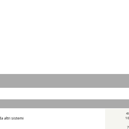
4
a altri sistemi
10
7