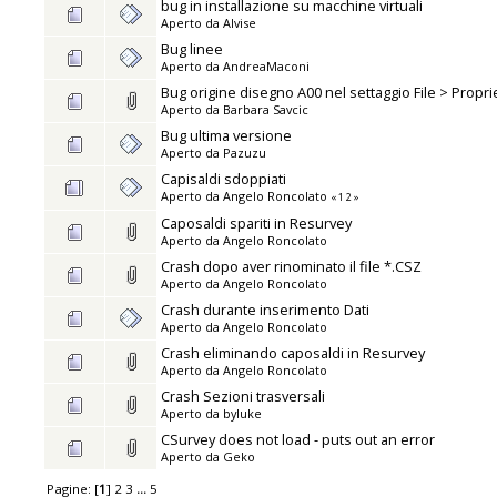
bug in installazione su macchine virtuali
Aperto da
Alvise
Bug linee
Aperto da
AndreaMaconi
Bug origine disegno A00 nel settaggio File > Propri
Aperto da
Barbara Savcic
Bug ultima versione
Aperto da
Pazuzu
Capisaldi sdoppiati
Aperto da
Angelo Roncolato
«
1
2
»
Caposaldi spariti in Resurvey
Aperto da
Angelo Roncolato
Crash dopo aver rinominato il file *.CSZ
Aperto da
Angelo Roncolato
Crash durante inserimento Dati
Aperto da
Angelo Roncolato
Crash eliminando caposaldi in Resurvey
Aperto da
Angelo Roncolato
Crash Sezioni trasversali
Aperto da
byluke
CSurvey does not load - puts out an error
Aperto da
Geko
Pagine: [
1
]
2
3
...
5