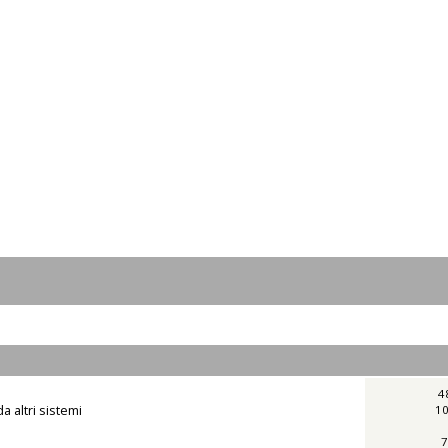
4
a altri sistemi
10
7