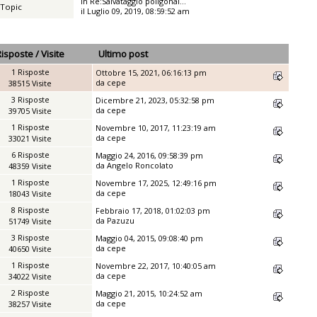
in
Re:Salvataggio poligonal...
 Topic
il Luglio 09, 2019, 08:59:52 am
Risposte
/
Visite
Ultimo post
1 Risposte
Ottobre 15, 2021, 06:16:13 pm
da
cepe
38515 Visite
3 Risposte
Dicembre 21, 2023, 05:32:58 pm
da
cepe
39705 Visite
1 Risposte
Novembre 10, 2017, 11:23:19 am
da
cepe
33021 Visite
6 Risposte
Maggio 24, 2016, 09:58:39 pm
da
Angelo Roncolato
48359 Visite
1 Risposte
Novembre 17, 2025, 12:49:16 pm
da
cepe
18043 Visite
8 Risposte
Febbraio 17, 2018, 01:02:03 pm
da
Pazuzu
51749 Visite
3 Risposte
Maggio 04, 2015, 09:08:40 pm
da
cepe
40650 Visite
1 Risposte
Novembre 22, 2017, 10:40:05 am
da
cepe
34022 Visite
2 Risposte
Maggio 21, 2015, 10:24:52 am
da
cepe
38257 Visite