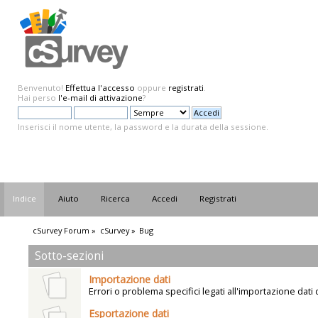
Benvenuto!
Effettua l'accesso
oppure
registrati
.
Hai perso
l'e-mail di attivazione
?
Inserisci il nome utente, la password e la durata della sessione.
Indice
Aiuto
Ricerca
Accedi
Registrati
cSurvey Forum
»
cSurvey
»
Bug
Sotto-sezioni
Importazione dati
Errori o problema specifici legati all'importazione dati d
Esportazione dati