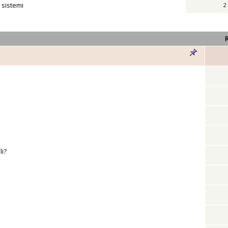
i sistemi
2
li?