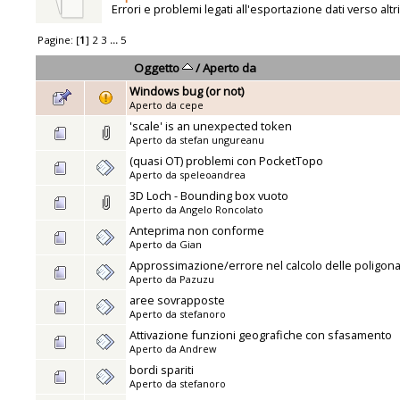
Errori e problemi legati all'esportazione dati verso altr
Pagine: [
1
]
2
3
...
5
Oggetto
/
Aperto da
Windows bug (or not)
Aperto da
cepe
'scale' is an unexpected token
Aperto da
stefan ungureanu
(quasi OT) problemi con PocketTopo
Aperto da
speleoandrea
3D Loch - Bounding box vuoto
Aperto da
Angelo Roncolato
Anteprima non conforme
Aperto da
Gian
Approssimazione/errore nel calcolo delle poligona
Aperto da
Pazuzu
aree sovrapposte
Aperto da
stefanoro
Attivazione funzioni geografiche con sfasamento
Aperto da
Andrew
bordi spariti
Aperto da
stefanoro